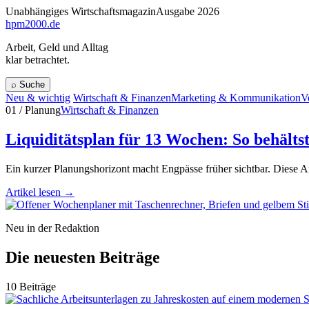
Unabhängiges Wirtschaftsmagazin
Ausgabe 2026
hpm
2000
.de
Arbeit, Geld und Alltag
klar betrachtet.
⌕
Suche
Neu & wichtig
Wirtschaft & Finanzen
Marketing & Kommunikation
V
01 / Planung
Wirtschaft & Finanzen
Liquiditätsplan für 13 Wochen: So behälts
Ein kurzer Planungshorizont macht Engpässe früher sichtbar. Diese An
Artikel lesen
→
Neu in der Redaktion
Die neuesten Beiträge
10 Beiträge