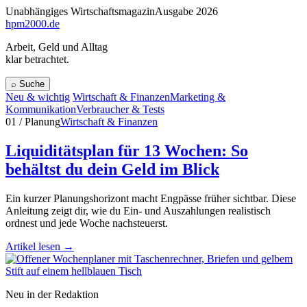
Unabhängiges Wirtschaftsmagazin
Ausgabe 2026
hpm
2000
.de
Arbeit, Geld und Alltag
klar betrachtet.
⌕
Suche
Neu & wichtig
Wirtschaft & Finanzen
Marketing &
Kommunikation
Verbraucher & Tests
01 / Planung
Wirtschaft & Finanzen
Liquiditätsplan für 13 Wochen: So
behältst du dein Geld im Blick
Ein kurzer Planungshorizont macht Engpässe früher sichtbar. Diese
Anleitung zeigt dir, wie du Ein- und Auszahlungen realistisch
ordnest und jede Woche nachsteuerst.
Artikel lesen
→
Neu in der Redaktion